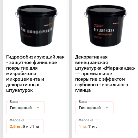
Гидрофобизирующий лак
Декоративная
- защитное финишное
венецианская
покрытие для
штукатурка «Мараканда»
микробетона,
— премиальное
микроцемента и
покрытие с эффектом
декоративных
глубокого зеркального
штукатурок
глянца
База
База
Фасовка
Фасовка
2,5 кг.
5 кг.
1 кг.
1 кг.
7 кг.