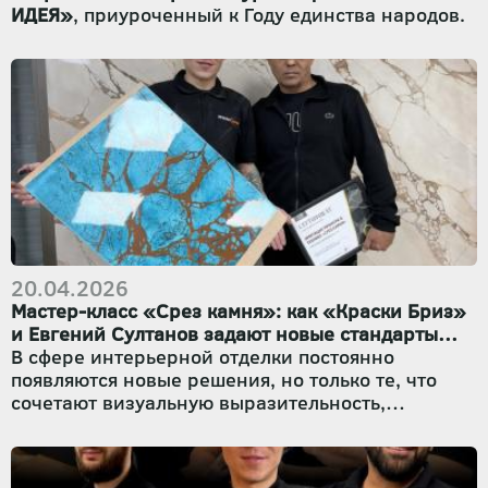
ИДЕЯ»
, приуроченный к Году единства народов.
20.04.2026
Мастер-класс «Срез камня»: как «Краски Бриз»
и Евгений Султанов задают новые стандарты
декоративной отделки
В сфере интерьерной отделки постоянно
появляются новые решения, но только те, что
сочетают визуальную выразительность,
долговечность и предсказуемость в работе,
становятся настоящими хитами. Недавно наш
партнёр, профессиональный мастер-технолог