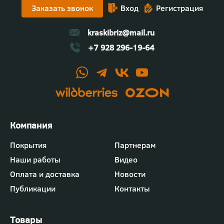
Заказать звонок
Вход
Регистрация
Участники смогли задать вопросы, посмотреть
процесс вживую и оценить качество
декоративных решений.
kraskibriz@mail.ru
+7 928 296-19-64
Футер
Покрытия
Партнерам
-
Наши работы
Видео
меню
"Компания"
Оплата и доставка
Новости
Публикации
Контакты