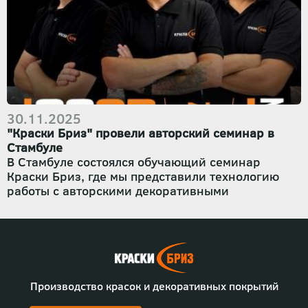
Евгений Султанов
, провёл очное групповое
обучение по авторской технике
«Срез камня»
.
Мероприятие стало площадкой для обмена
опытом, отработки практических навыков и
демонстрации реальных возможностей
материалов
«Краски Бриз»
.
30.11.2025
"Краски Бриз" провели авторский семинар в
Стамбуле
В Стамбуле состоялся обучающий семинар
Краски Бриз, где мы представили технологию
работы с авторскими декоративными
покрытиями. Мастера Турции увидели живую
демонстрацию материалов, особенности
нанесения и принципы, на которых строится
наша продукция.
Мы показали фактуры, которые разрабатываем и
тестируем на производстве, рассказали о
Производство красок и декоративных покрытий
составе материалов, этапах подготовки
поверхности и ключевых технических нюансах.