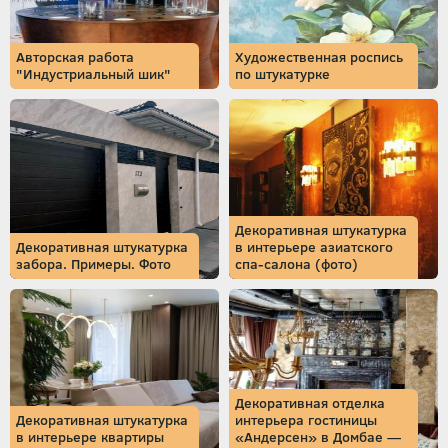
Авторская работа
Художественная роспись
"Индустриальный шик"
по штукатурке
Декоративная штукатурка
Декоративная штукатурка
в интерьере азиатского
забора. Примеры. Фото
спа-салона (фото)
Декоративная отделка
Декоративная штукатурка
интерьера гостиницы
в интерьере квартиры
«Андерсен» в Домбае —