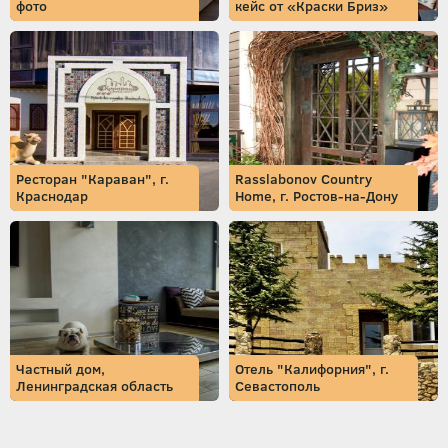
фото
кейс от «Краски Бриз»
Ресторан "Караван", г.
Rasslabonov Country
Краснодар
Home, г. Ростов-на-Дону
Частный дом,
Отель "Калифорния", г.
Ленинградская область
Севастополь