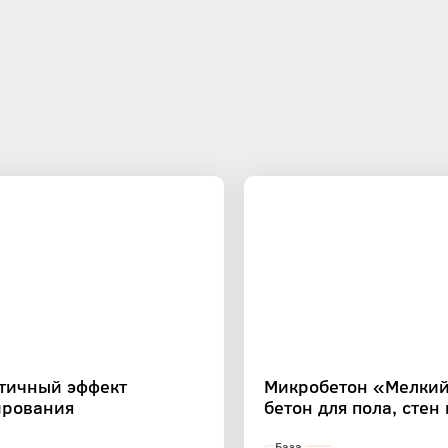
стичный эффект
Микробетон «Мелкий
ирования
бетон для пола, стен
База