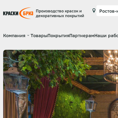
Производство красок и
декоративных покрытий
Основная
Компания
Товары
Покрытия
Партнерам
Наши раб
навигация