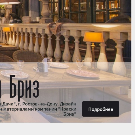
и Бриз
 Дача", г. Ростов-на-Дону. Дизайн
н материалами компании "Краски
Подробнее
Бриз"