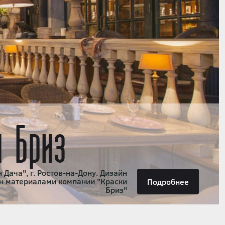
и Бриз
 Дача", г. Ростов-на-Дону. Дизайн
н материалами компании "Краски
Подробнее
Бриз"