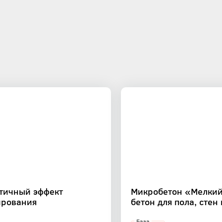
стичный эффект
Микробетон «Мелкий
ирования
бетон для пола, стен
База