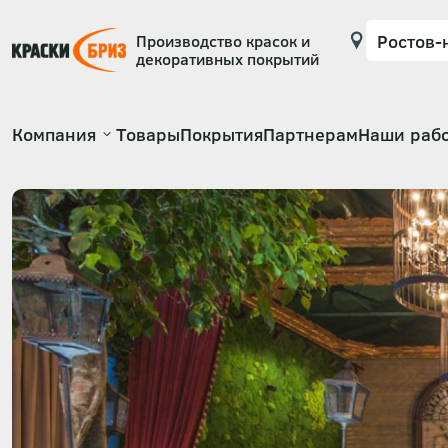
Производство красок и
декоративных покрытий
Основная
Компания
Товары
Покрытия
Партнерам
Наши раб
навигация