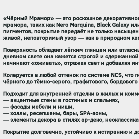
«Чёрный Мрамор» — это роскошное декоративное 
мрамора, таких как Nero Marquina, Black Galaxy 
пигментов, покрытие передаёт не только насыще
живой, неповторимый узор — как в природном ка
Поверхность обладает
лёгким глянцем или атласн
дневном свете она кажется строгой и сдержанной
начинают «оживать», отражая свет и добавляя ин
Колеруется в любой оттенок по системе NCS
, что 
чёрного до тёмно-серого, графитового, бордового
Подходит для
внутренней отделки
в жилых и комм
— акцентные стены в гостиных и спальнях,
— фасады мебели и ниши,
— холлы, ресепшены, бары, SPA-зоны,
— элементы декора в стилях ар-деко, неоклассика,
Покрытие
долговечно, устойчиво к истиранию
и д