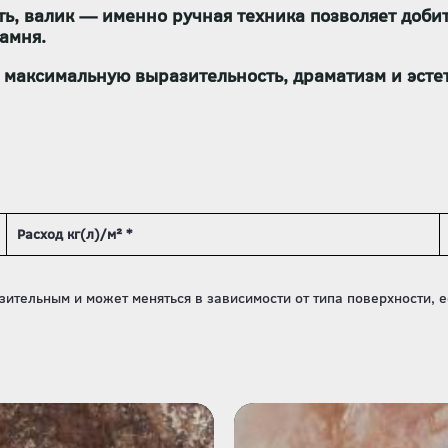
ть, валик — именно ручная техника позволяет доби
амня.
т
максимальную выразительность, драматизм и эсте
Расход кг(л)/м² *