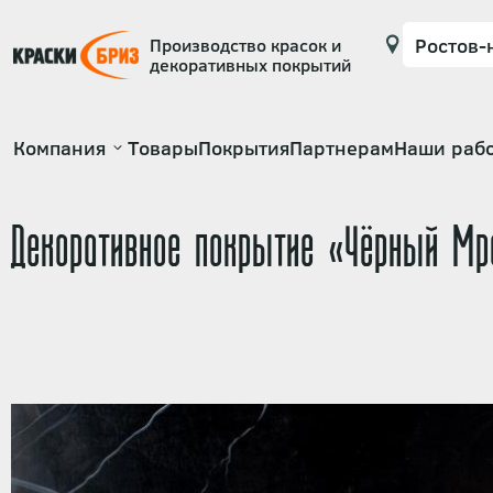
Производство красок и
декоративных покрытий
Основная
Компания
Товары
Покрытия
Партнерам
Наши раб
навигация
Декоративное покрытие «Чёрный Мр