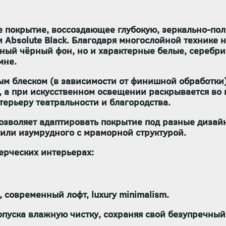
покрытие, воссоздающее глубокую, зеркально-пол
или Absolute Black. Благодаря многослойной техник
нный чёрный фон, но и характерные белые, серебр
мне.
ым блеском
(в зависимости от финишной обработки)
, а при искусственном освещении раскрывается во
терьеру театральности и благородства.
позволяет адаптировать покрытие под разные дизайн
 или изумрудного с мраморной структурой.
ерческих интерьерах:
 современный лофт, luxury minimalism.
опуска
влажную чистку
, сохраняя свой безупречный