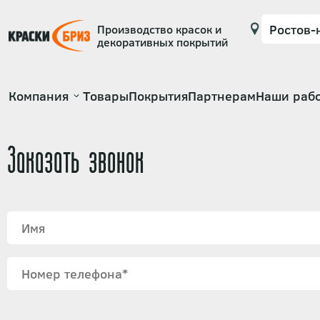
Производство красок и
декоративных покрытий
Основная
Компания
Товары
Покрытия
Партнерам
Наши раб
навигация
Заказать звонок