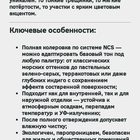
уникален: то тонкие трещинки, то мягкие
потёртости, то участки с ярким цветовым
акцентом.
Ключевые особенности:
Полная колеровка по системе NCS
—
можно адаптировать базовый тон под
любую палитру: от классических
морских оттенков до пастельных
зелено-серых, терракотовых или даже
глубоких индиго с сохранением
эффекта состаренной поверхности;
Подходит
как для внутренней, так и для
наружной отделки
— устойчив к
атмосферным осадкам, перепадам
температур и УФ-излучению;
После полного отверждения допускает
влажную чистку
;
Экологичен, паропроницаем, безопасен
для жилых и общественных помещений.