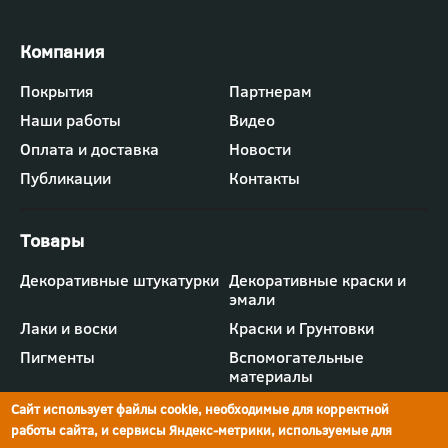
Футер
Покрытия
Партнерам
-
Наши работы
Видео
меню
"Компания"
Оплата и доставка
Новости
Публикации
Контакты
Футер
Декоративные штукатурки
Декоративные краски и
-
эмали
меню
"Товары"
Лаки и воски
Краски и Грунтовки
Пигменты
Вспомогательные
материалы
Сайт использует файлы cookie, необходимые для корректной
работы сайта, и сервисы Яндекс-метрики, используемые для