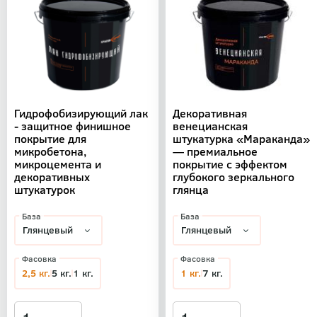
Гидрофобизирующий лак
Декоративная
- защитное финишное
венецианская
покрытие для
штукатурка «Мараканда»
микробетона,
— премиальное
микроцемента и
покрытие с эффектом
декоративных
глубокого зеркального
штукатурок
глянца
База
База
Фасовка
Фасовка
2,5 кг.
5 кг.
1 кг.
1 кг.
7 кг.