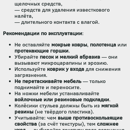
щелочных средств,
— средств для удаления известкового
налёта,
— длительного контакта с влагой.
Рекомендации по эксплуатации
:
Не оставляйте
мокрые ковры
,
полотенца
или
протекающие горшки
.
Убирайте
песок и мелкий абразив
— они
вызывают микроцарапины и эрозию.
Используйте
коврик у входа
для снижения
загрязнения.
Не перетаскивайте мебель
— только
поднимайте и переносите.
На ножки мебели устанавливайте
войлочные или резиновые подкладки
.
Колёсики стульев должны быть из
мягкой
резины
(не твёрдого пластика).
Учитывайте: чем
выше противоскользящие
свойства
(за счёт текстуры), тем
сложнее
уход
— выбирайте текстуру пола осознанно.