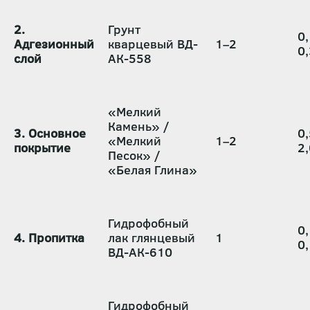
2.
Грунт
0
Адгезионный
кварцевый ВД-
1–2
0,
слой
АК-558
«Мелкий
Камень» /
3. Основное
0,
«Мелкий
1–2
покрытие
2,
Песок» /
«Белая Глина»
Гидрофобный
0
4. Пропитка
лак глянцевый
1
0
ВД-АК-610
Гидрофобный