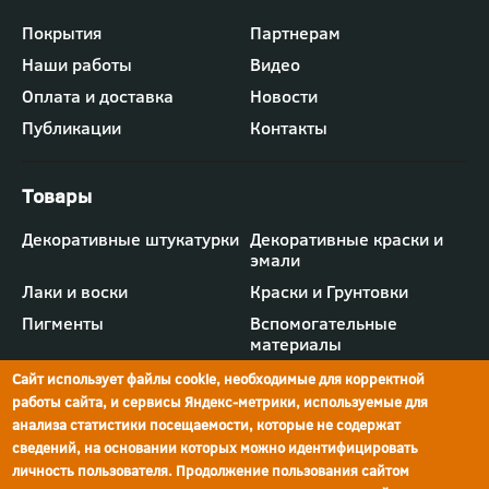
Футер
Покрытия
Партнерам
-
Наши работы
Видео
меню
"Компания"
Оплата и доставка
Новости
Публикации
Контакты
Футер
Декоративные штукатурки
Декоративные краски и
-
эмали
меню
"Товары"
Лаки и воски
Краски и Грунтовки
Пигменты
Вспомогательные
материалы
Сайт использует файлы cookie, необходимые для корректной
работы сайта, и сервисы Яндекс-метрики, используемые для
анализа статистики посещаемости, которые не содержат
сведений, на основании которых можно идентифицировать
г.Ростов-на-Дону,
просп. Шолохова, 211/4,
ул.Мечникова, д.134
Ростов-на-Дону
личность пользователя. Продолжение пользования сайтом