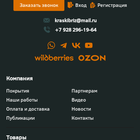
Заказать звонок
Вход
Регистрация
Участники смогли задать вопросы, посмотреть
процесс вживую и оценить качество
декоративных решений.
kraskibriz@mail.ru
+7 928 296-19-64
Футер
Покрытия
Партнерам
-
Наши работы
Видео
меню
"Компания"
Оплата и доставка
Новости
Публикации
Контакты