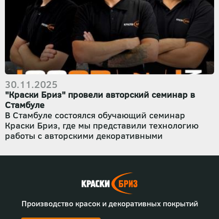
Евгений Султанов
, провёл очное групповое
обучение по авторской технике
«Срез камня»
.
Мероприятие стало площадкой для обмена
опытом, отработки практических навыков и
демонстрации реальных возможностей
материалов
«Краски Бриз»
.
30.11.2025
"Краски Бриз" провели авторский семинар в
Стамбуле
В Стамбуле состоялся обучающий семинар
Краски Бриз, где мы представили технологию
работы с авторскими декоративными
покрытиями. Мастера Турции увидели живую
демонстрацию материалов, особенности
нанесения и принципы, на которых строится
наша продукция.
Мы показали фактуры, которые разрабатываем и
тестируем на производстве, рассказали о
Производство красок и декоративных покрытий
составе материалов, этапах подготовки
поверхности и ключевых технических нюансах.