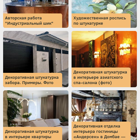
Авторская работа
Художественная роспись
"Индустриальный шик"
по штукатурке
Декоративная штукатурка
Декоративная штукатурка
в интерьере азиатского
забора. Примеры. Фото
спа-салона (фото)
Декоративная отделка
Декоративная штукатурка
интерьера гостиницы
в интерьере квартиры
«Андерсен» в Домбае —