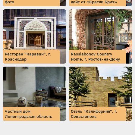
фото
кейс от «Краски Бриз»
Ресторан "Караван", г.
Rasslabonov Country
Краснодар
Home, г. Ростов-на-Дону
Частный дом,
Отель "Калифорния", г.
Ленинградская область
Севастополь