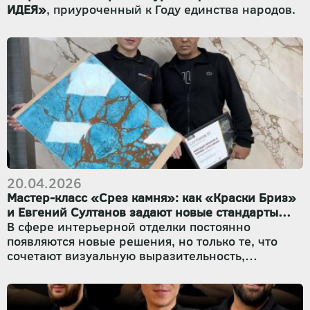
ИДЕЯ»
, приуроченный к Году единства народов.
20.04.2026
Мастер-класс «Срез камня»: как «Краски Бриз»
и Евгений Султанов задают новые стандарты
декоративной отделки
В сфере интерьерной отделки постоянно
появляются новые решения, но только те, что
сочетают визуальную выразительность,
долговечность и предсказуемость в работе,
становятся настоящими хитами. Недавно наш
партнёр, профессиональный мастер-технолог