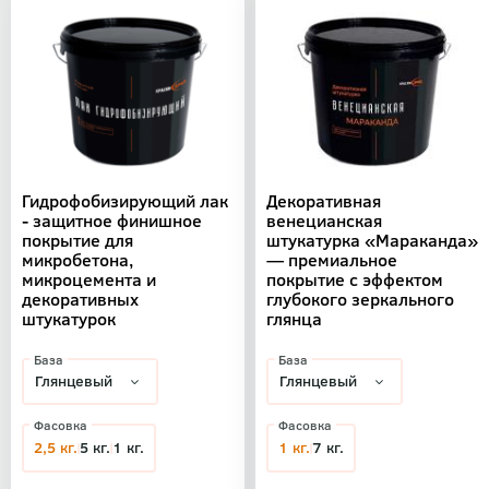
Гидрофобизирующий лак
Декоративная
- защитное финишное
венецианская
покрытие для
штукатурка «Мараканда»
микробетона,
— премиальное
микроцемента и
покрытие с эффектом
декоративных
глубокого зеркального
штукатурок
глянца
База
База
Фасовка
Фасовка
2,5 кг.
5 кг.
1 кг.
1 кг.
7 кг.