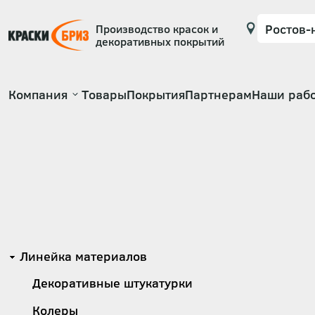
Производство красок и
декоративных покрытий
Основная
Компания
Товары
Покрытия
Партнерам
Наши раб
навигация
Категории
Линейка материалов
Декоративные штукатурки
Колеры