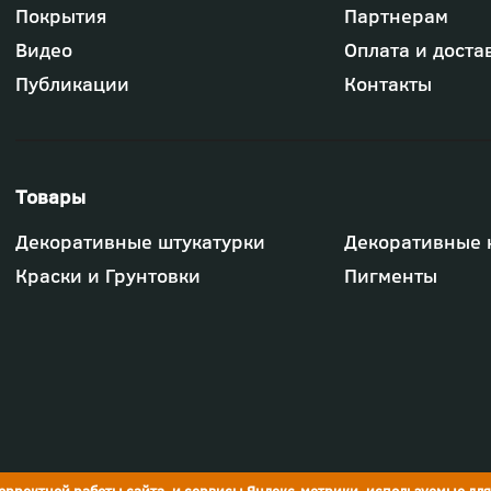
Футер
Покрытия
Партнерам
-
меню
Видео
Оплата и доста
"Компания"
Публикации
Контакты
Футер
Декоративные штукатурки
Декоративные 
-
меню
Краски и Грунтовки
Пигменты
"Товары"