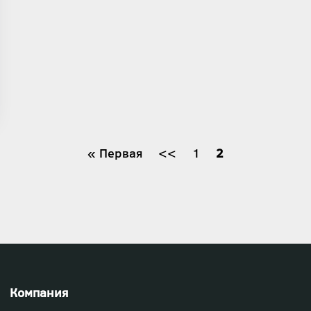
Первая
« Первая
←
<<
Страница
1
Текущая
2
страница
страница