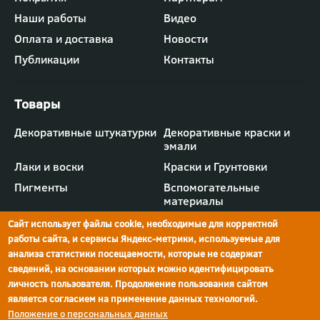
-
Наши работы
Видео
меню
"Компания"
Оплата и доставка
Новости
Публикации
Контакты
Футер
Декоративные штукатурки
Декоративные краски и
-
эмали
меню
"Товары"
Лаки и воски
Краски и Грунтовки
Пигменты
Вспомогательные
материалы
Сайт использует файлы cookie, необходимые для корректной
работы сайта, и сервисы Яндекс-метрики, используемые для
анализа статистики посещаемости, которые не содержат
сведений, на основании которых можно идентифицировать
г.Ростов-на-Дону,
просп. Шолохова, 211/4,
ул.Мечникова, д.134
Ростов-на-Дону
личность пользователя. Продолжение пользования сайтом
является согласием на применение данных технологий.
Политика конфиденциальности
Положение о персональных данных