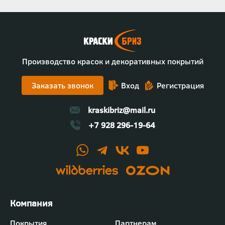
Производство красок и декоративных покрытий
Заказать звонок
Вход
Регистрация
kraskibriz@mail.ru
+7 928 296-19-64
Футер
Покрытия
Партнерам