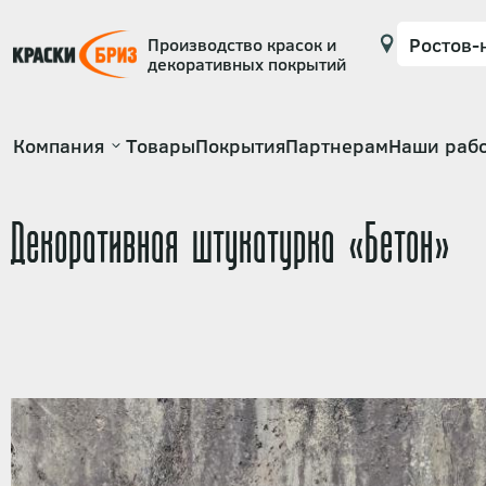
Производство красок и
декоративных покрытий
Основная
Компания
Товары
Покрытия
Партнерам
Наши раб
навигация
Декоративная штукатурка «Бетон»