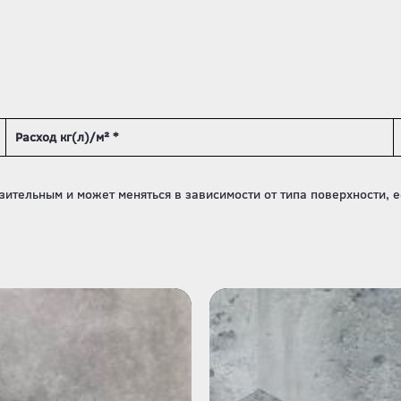
Расход кг(л)/м² *