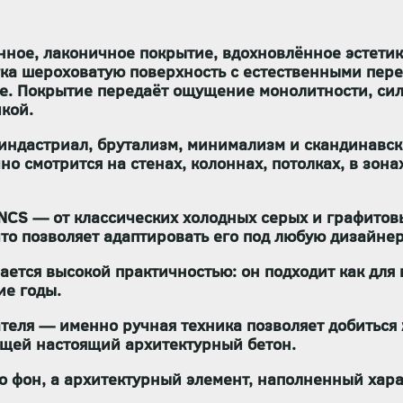
ное, лаконичное покрытие, вдохновлённое эстетик
гка шероховатую поверхность с естественными пер
фе. Покрытие передаёт ощущение монолитности, си
икой.
 индастриал, брутализм, минимализм и скандинавс
о смотрится на стенах, колоннах, потолках, в зона
 NCS
— от классических холодных серых и графитов
 что позволяет адаптировать его под любую дизайн
ается высокой практичностью: он
подходит как для
ие годы.
ателя
— именно ручная техника позволяет добиться
щей настоящий архитектурный бетон.
о фон, а
архитектурный элемент
, наполненный хара