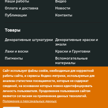
Наши работы
Видео
меню
"Компания"
Оплата и доставка
Новости
Публикации
Контакты
Футер
Декоративные штукатурки
Декоративные краски и
-
эмали
меню
"Товары"
Лаки и воски
Краски и Грунтовки
Пигменты
Вспомогательные
материалы
Сайт использует файлы cookie, необходимые для корректной
работы сайта, и сервисы Яндекс-метрики, используемые для
анализа статистики посещаемости, которые не содержат
сведений, на основании которых можно идентифицировать
г.Ростов-на-Дону,
просп. Шолохова, 211/4,
ул.Мечникова, д.134
Ростов-на-Дону
личность пользователя. Продолжение пользования сайтом
является согласием на применение данных технологий.
Политика конфиденциальности
Положение о персональных данных
Реквизиты компании
© Краски Бриз, 2026