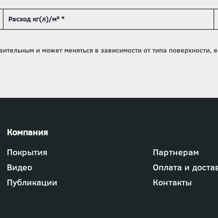
Расход кг(л)/м² *
Футер
Покрытия
Партнерам
-
меню
Видео
Оплата и доста
"Компания"
Публикации
Контакты