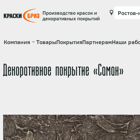
Производство красок и
декоративных покрытий
Основная
Компания
Товары
Покрытия
Партнерам
Наши раб
навигация
Декоративное покрытие «Саман»