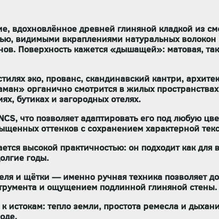
е, вдохновлённое древней глиняной кладкой из сме
ью, видимыми вкраплениями натуральных волокон и
нов. Поверхность кажется «дышащей»: матовая, так
 стилях
эко, прованс, скандинавский кантри, архи
аман» органично смотрится в жилых пространствах 
иях, бутиках и загородных отелях.
 NCS
, что позволяет адаптировать его под любую ц
ыщенных оттенков с сохранением характерной текс
ается высокой практичностью: он
подходит как для 
долгие годы.
теля и щётки
— именно ручная техника позволяет до
трумента и ощущением подлинной глиняной стены.
к истокам
: тепло земли, простота ремесла и дыхан
оде.