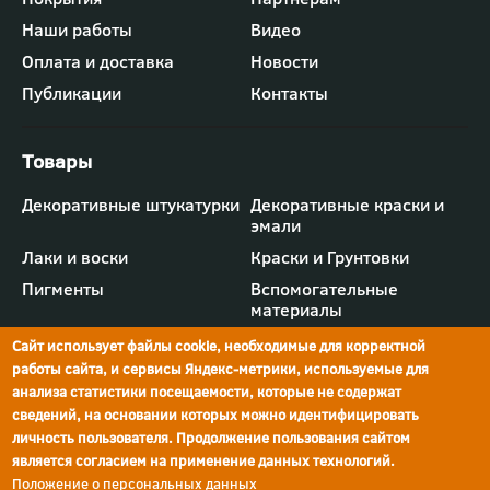
-
Наши работы
Видео
меню
"Компания"
Оплата и доставка
Новости
Публикации
Контакты
Футер
Декоративные штукатурки
Декоративные краски и
-
эмали
меню
"Товары"
Лаки и воски
Краски и Грунтовки
Пигменты
Вспомогательные
материалы
Сайт использует файлы cookie, необходимые для корректной
работы сайта, и сервисы Яндекс-метрики, используемые для
анализа статистики посещаемости, которые не содержат
сведений, на основании которых можно идентифицировать
г.Ростов-на-Дону,
просп. Шолохова, 211/4,
ул.Мечникова, д.134
Ростов-на-Дону
личность пользователя. Продолжение пользования сайтом
является согласием на применение данных технологий.
Политика конфиденциальности
Положение о персональных данных