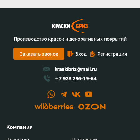
Производство красок и декоративных покрытий
Заказать звонок
Вход
Регистрация
kraskibriz@mail.ru
+7 928 296-19-64
Футер
Покрытия
Партнерам