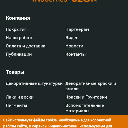
Футер
Покрытия
Партнерам
-
Наши работы
Видео
меню
"Компания"
Оплата и доставка
Новости
Публикации
Контакты
Футер
Декоративные штукатурки
Декоративные краски и
-
эмали
меню
"Товары"
Лаки и воски
Краски и Грунтовки
Пигменты
Вспомогательные
материалы
Сайт использует файлы cookie, необходимые для корректной
работы сайта, и сервисы Яндекс-метрики, используемые для