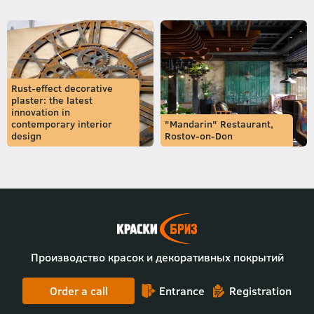
Rust-effect decorative
plaster: the latest
innovation in
contemporary interior
"Mandarin" Restaurant,
design
Rostov-on-Don
Производство красок и декоративных покрытий
Order a call
Entrance
Registration