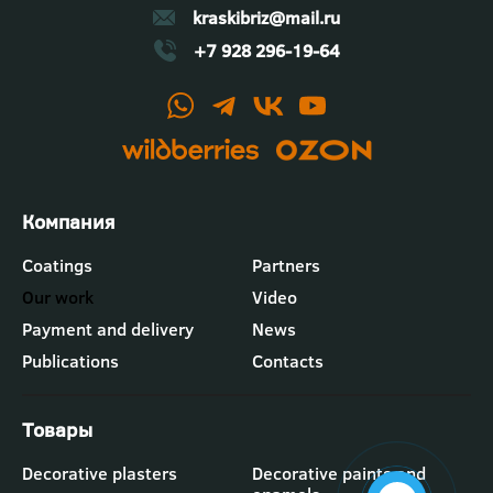
kraskibriz@mail.ru
+7 928 296-19-64
Футер
Coatings
Partners
-
Our work
Video
меню
"Компания"
Payment and delivery
News
Publications
Contacts
Футер
Decorative plasters
Decorative paints and