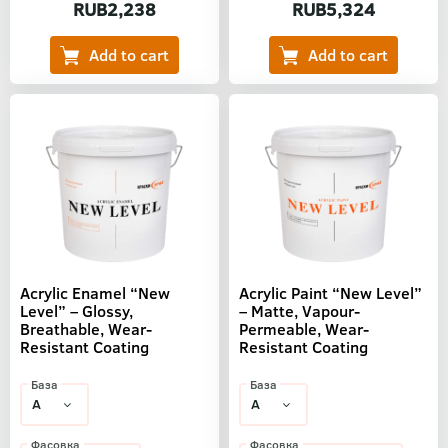
RUB2,238
RUB5,324
Acrylic Enamel “New
Acrylic Paint “New Level”
Level” – Glossy,
– Matte, Vapour-
Breathable, Wear-
Permeable, Wear-
Resistant Coating
Resistant Coating
База
База
Фасовка
Фасовка