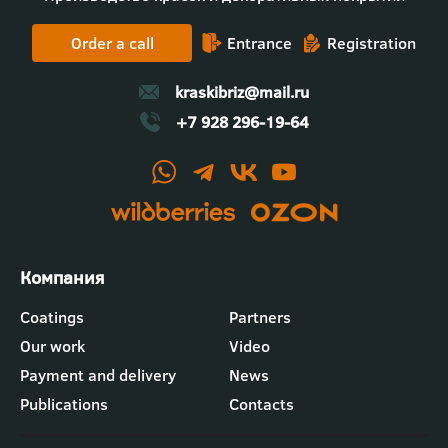
Order a call
Entrance
Registration
kraskibriz@mail.ru
+7 928 296-19-64
Футер
Coatings
Partners
-
Our work
Video
меню
"Компания"
Payment and delivery
News
Publications
Contacts