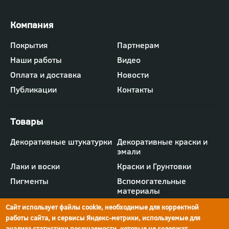
Футер
Покрытия
Партнерам
-
Наши работы
Видео
меню
"Компания"
Оплата и доставка
Новости
Публикации
Контакты
Футер
Декоративные штукатурки
Декоративные краски и
-
эмали
меню
"Товары"
Лаки и воски
Краски и Грунтовки
Пигменты
Вспомогательные
материалы
Сайт использует файлы cookie, необходимые для корректной
работы сайта, и сервисы Яндекс-метрики, используемые для
анализа статистики посещаемости, которые не содержат