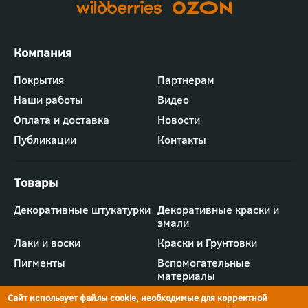
Футер
Покрытия
Партнерам
-
Наши работы
Видео
меню
"Компания"
Оплата и доставка
Новости
Публикации
Контакты
Футер
Декоративные штукатурки
Декоративные краски и
-
эмали
меню
"Товары"
Лаки и воски
Краски и Грунтовки
Пигменты
Вспомогательные
материалы
Сайт использует файлы cookie, необходимые для корректной