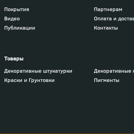
Футер
Покрытия
Партнерам
-
меню
Видео
Оплата и доста
"Компания"
Публикации
Контакты
Футер
Декоративные штукатурки
Декоративные 
-
меню
Краски и Грунтовки
Пигменты
"Товары"