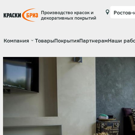
Производство красок и
декоративных покрытий
Основная
Компания
Товары
Покрытия
Партнерам
Наши раб
навигация