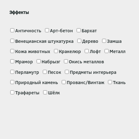
Эффекты
Античность
Арт-бетон
Бархат
Венецианская штукатурка
Дерево
Замша
Кожа животных
Кракелюр
Лофт
Металл
Мрамор
Набрызг
Окись металлов
Перламутр
Песок
Предметы интерьера
Природный камень
Прованс/Винтаж
Ткань
Трафареты
Шёлк