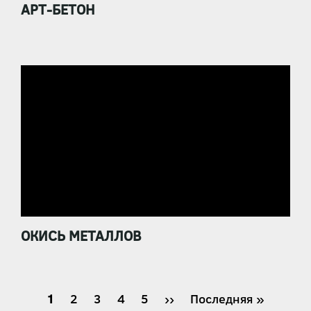
АРТ-БЕТОН
ОКИСЬ МЕТАЛЛОВ
Нумерация
Текущая
1
Страница
2
Страница
3
Страница
4
Страница
5
Следующая
››
Последняя
Последняя »