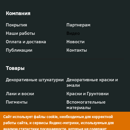
Футер
Покрытия
Партнерам
-
Наши работы
Видео
меню
"Компания"
Оплата и доставка
Новости
Публикации
Контакты
Футер
Декоративные штукатурки
Декоративные краски и
-
эмали
меню
"Товары"
Лаки и воски
Краски и Грунтовки
Пигменты
Вспомогательные
материалы
Сайт использует файлы cookie, необходимые для корректной
работы сайта, и сервисы Яндекс-метрики, используемые для
анализа статистики посещаемости, которые не содержат