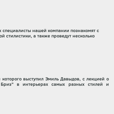
ть и подготовили свои выступления с
вторских выкрасов.
х специалисты нашей компании познакомят с
й стилистики, а также проведут несколько
интерьера в шоу-руме
"
Краски Бриз".
м которого выступил Эмиль Давыдов, с лекцией о
Бриз" в интерьерах самых разных стилей и
производит компания "Краски Бриз", сферу их
бок, о применении материалов на различных