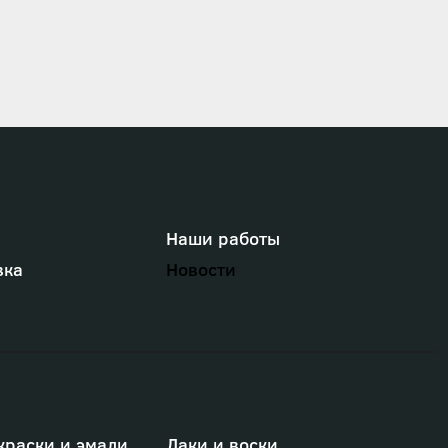
Наши работы
вка
Новости
краски и эмали
Лаки и воски