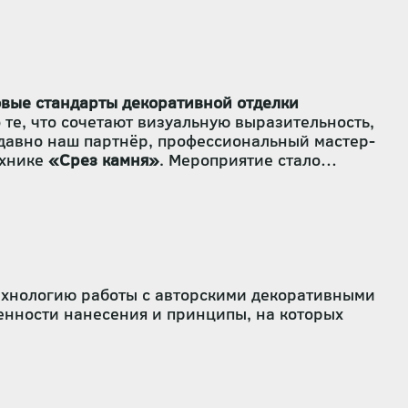
овые стандарты декоративной отделки
 те, что сочетают визуальную выразительность,
едавно наш партнёр, профессиональный мастер-
ехнике
«Срез камня»
. Мероприятие стало
ации реальных возможностей материалов
«Краски
технологию работы с авторскими декоративными
енности нанесения и принципы, на которых
ассказали о составе материалов, этапах
задать вопросы, посмотреть процесс вживую и