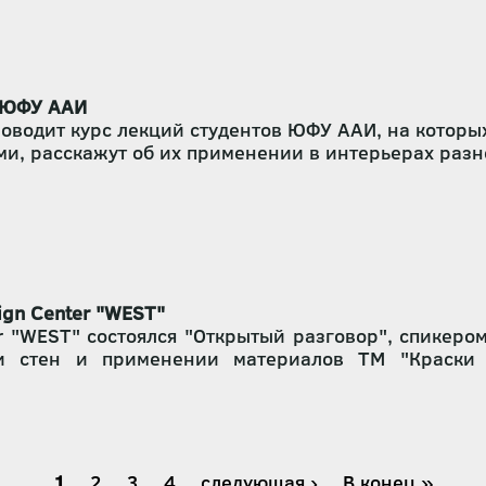
 новинками компании, мастера готовы были удивля
боты на материалах ТМ «Краски Бриз», создании а
в ЮФУ ААИ
оводит курс лекций студентов ЮФУ ААИ, на которы
, расскажут об их применении в интерьерах разно
ошло для студентов 3 курса группы ДИ-21 Дизайн 
ign Center "WEST"
r "WEST" состоялся "Открытый разговор", спикеро
и стен и применении материалов ТМ "Краски 
ить интересную лекцию о том, какие материалы 
о оформить пространство и не допустить оши
рендах компании 2018 года.
Текущая
1
Страница
2
Страница
3
Страница
4
Следующая
следующая ›
Последняя
В конец »