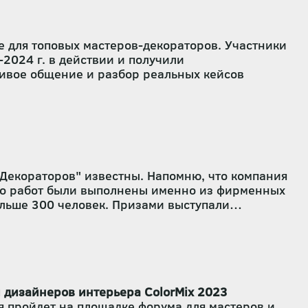
ге для топовых мастеров-декораторов. Участники
2024 г. в действии и получили
 живое общение и разбор реальных кейсов
 Декораторов" известны. Напомню, что компания
ько работ были выполнены именно из фирменных
ольше 300 человек. Призами выступали
ородов: г. Москва, г. Ростов-на-Дону, г.
и дизайнеров интерьера ColorMix 2023
я пройдет на площадке форума для мастеров и