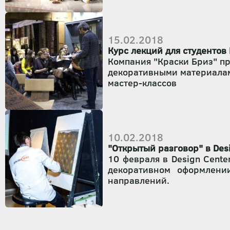
Вдохновившись последними
демонстрацией техники ра
15.02.2018
Курс лекций для студенто
Компания "Краски Бриз" пр
декоративными материалами
мастер-классов
Первое вводное занятие пр
10.02.2018
"Открытый разговор" в Des
10 февраля в Design Cente
декоративном оформлени
направлений.
Мы постарались подготов
применения, как красив
поверхностях и основных т