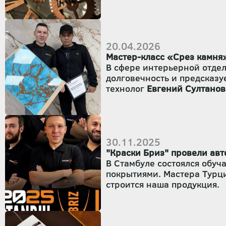
20.04.2026
Мастер-класс «Срез камня»
В сфере интерьерной отдел
долговечность и предсказу
технолог
Евгений Султанов
площадкой для обмена опы
Бриз»
.
30.11.2025
"Краски Бриз" провели авт
В Стамбуле состоялся обу
покрытиями. Мастера Турц
строится наша продукция.
Мы показали фактуры, кото
подготовки поверхности и 
оценить качество декорат