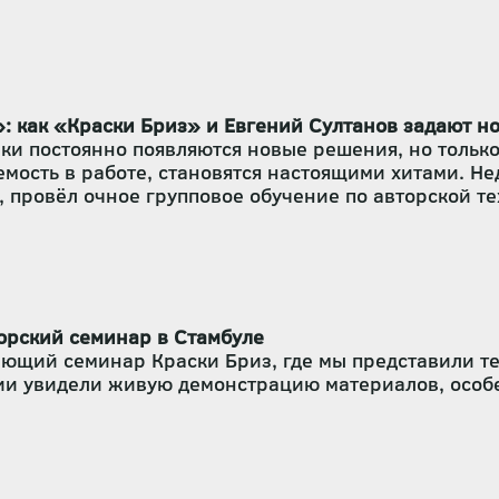
: как «Краски Бриз» и Евгений Султанов задают н
ки постоянно появляются новые решения, но только
емость в работе, становятся настоящими хитами. Н
, провёл очное групповое обучение по авторской т
том, отработки практических навыков и демонстр
орский семинар в Стамбуле
чающий семинар Краски Бриз, где мы представили 
ии увидели живую демонстрацию материалов, особ
рые разрабатываем и тестируем на производстве, р
ключевых технических нюансах. Участники смогли 
ивных решений.