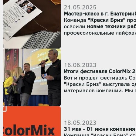
21.05.2025
Мастер-класс в г. Екатерин
Команда
"Краски Бриз
" пр
освоили
новые техники ра
профессиональные лайфхак
16.06.2023
Итоги фестиваля ColorMix 
Вот и прошел фестиваль Co
"Краски Бриз" выступала 
материалов компании. Мы п
бесплатное обучения работе
Екатеринбург и г. Пятигорс
18.05.2023
31 мая - 01 июня компания
Компания "Краски Бриз" ст