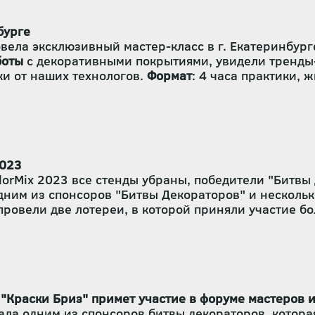
бурге
овела эксклюзивный мастер-класс в г. Екатеринбур
боты
с декоративными покрытиями, увидели тренды-
и от наших технологов.
Формат
: 4 часа практики,
2023
lorMix 2023 все стенды убраны, победители "Битвы
одним из спонсоров "Битвы Декораторов" и нескол
ровели две лотереи, в которой приняли участие б
 с материалами "Краски Бриз", в одном из четырех г
к.
 "Краски Бриз" примет участие в форуме мастеров 
ала одним из спонсоров битвы декораторов, котора