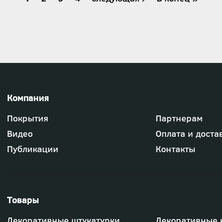
страница
страница
страница
Футер
Покрытия
Партнерам
-
меню
Видео
Оплата и доста
"Компания"
Публикации
Контакты
Футер
Декоративные штукатурки
Декоративные 