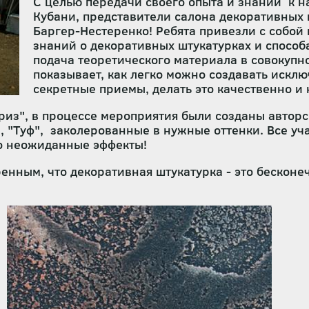
С целью передачи своего опыта и знаний к н
Кубани, представители салона декоративных 
Баргер-Нестеренко! Ребята привезли с собой
знаний о декоративных штукатурках и способ
подача теоретического материала в совокупн
показывает, как легко можно создавать искл
секретные приемы, делать это качественно и
из", в процессе мероприятия были созданы авторс
, "Туф", заколерованные в нужные оттенки. Все уча
о неожиданные эффекты!
ренным, что декоративная штукатурка - это бескон