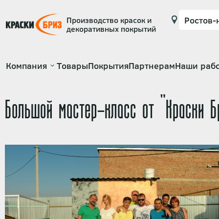
Производство красок и
декоративных покрытий
Основная
Компания
Товары
Покрытия
Партнерам
Наши раб
навигация
Большой мастер-класс от "Краски Б