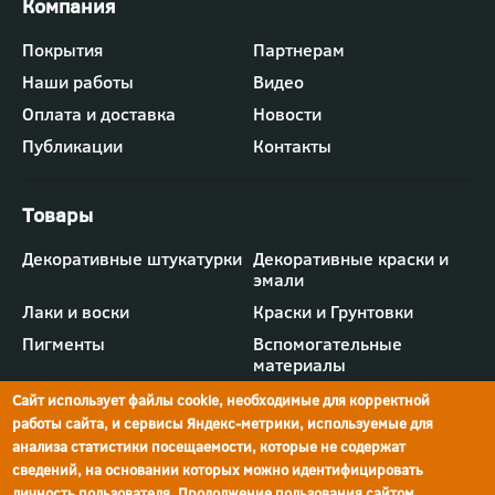
Футер
Покрытия
Партнерам
-
Наши работы
Видео
меню
"Компания"
Оплата и доставка
Новости
Публикации
Контакты
Футер
Декоративные штукатурки
Декоративные краски и
-
эмали
меню
"Товары"
Лаки и воски
Краски и Грунтовки
Пигменты
Вспомогательные
материалы
Сайт использует файлы cookie, необходимые для корректной
работы сайта, и сервисы Яндекс-метрики, используемые для
анализа статистики посещаемости, которые не содержат
сведений, на основании которых можно идентифицировать
г.Ростов-на-Дону,
просп. Шолохова, 211/4,
ул.Мечникова, д.134
Ростов-на-Дону
личность пользователя. Продолжение пользования сайтом