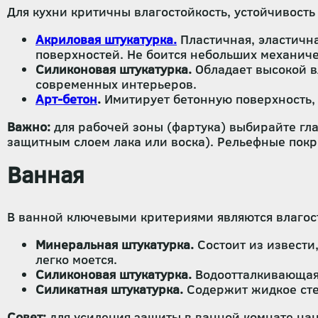
Для кухни критичны влагостойкость, устойчивость
Акриловая штукатурка.
Пластичная, эластична
поверхностей. Не боится небольших механич
Силиконовая штукатурка.
Обладает высокой вл
современных интерьеров.
Арт-бетон
.
Имитирует бетонную поверхность, у
Важно:
для рабочей зоны (фартука) выбирайте гла
защитным слоем лака или воска). Рельефные покры
Ванная
В ванной ключевыми критериями являются влагост
Минеральная штукатурка.
Состоит из извести
легко моется.
Силиконовая штукатурка.
Водоотталкивающая, 
Силикатная штукатурка.
Содержит жидкое сте
Совет:
для усиления защиты в ванной комнате нано