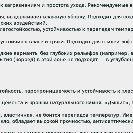
 к загрязнениям и простота ухода. Рекомендуемые 
я, выдерживает влажную уборку. Подходит для созд
еских воздействий.
агостойкостью, устойчивостью к перепадам темпер
стойчив к влаге и грязи. Подходит для стилей лофт
дкие варианты без глубоких рельефов (например, а
тия (короед) в этой зоне не подходят — в углублен
ойкость, паропроницаемость и устойчивость к плес
, цемента и крошки натурального камня. «Дышит»,
эластичная, не боится перепадов температур. Име
кло, обладает высокой прочностью, антисептическ
сите на готовую поверхность лак, воск или велату