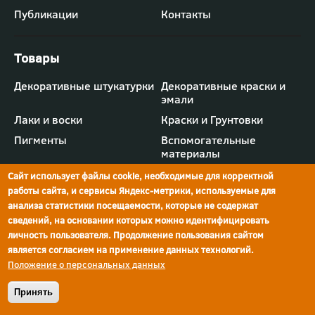
Публикации
Контакты
Футер
Декоративные штукатурки
Декоративные краски и
-
эмали
меню
"Товары"
Лаки и воски
Краски и Грунтовки
Пигменты
Вспомогательные
материалы
Сайт использует файлы cookie, необходимые для корректной
работы сайта, и сервисы Яндекс-метрики, используемые для
анализа статистики посещаемости, которые не содержат
сведений, на основании которых можно идентифицировать
г.Ростов-на-Дону,
просп. Шолохова, 211/4,
ул.Мечникова, д.134
Ростов-на-Дону
личность пользователя. Продолжение пользования сайтом
является согласием на применение данных технологий.
Политика конфиденциальности
Положение о персональных данных
Реквизиты компании
© Краски Бриз, 2026
Принять