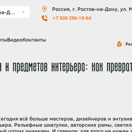
Россия, г. Ростов-на-Дону, ул. 
+7 928 296-19-64
оты
Видео
Контакты
Ре
 и предметов интерьера: как превра
егодня всё больше мастеров, дизайнеров и энтузиа
ьера. Рельефные шкатулки, авторские рамы, свети
ый штрих уникален. И главное: для этого не нужен