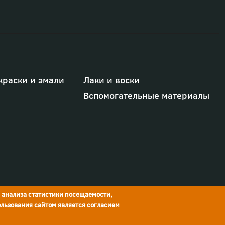
краски и эмали
Лаки и воски
Вспомогательные материалы
я анализа статистики посещаемости,
льзования сайтом является согласием
© Краски Бриз, 2026