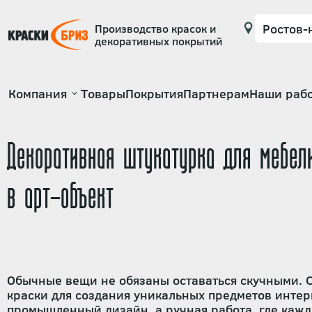
Производство красок и
декоративных покрытий
Основная
Компания
Товары
Покрытия
Партнерам
Наши раб
навигация
Декоративная штукатурка для мебели
в арт-объект
Обычные вещи не обязаны оставаться скучными. С
краски для создания уникальных предметов интер
промышленный дизайн, а ручная работа, где кажд