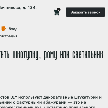
Мечникова, д. 134.
0
Заказать звонок
Вход
гистрация
тить шкатулку, раму или светильник
стов DIY используют декоративные штукатурки и
льники с фактурными абажурами — это не
 художественный вуз. Достаточно правильного