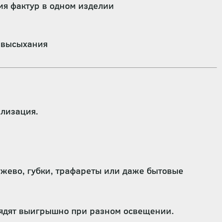
ия фактур в одном изделии
о высыхания
ализация.
ужево, губки, трафареты или даже бытовые
лядят выигрышно при разном освещении.