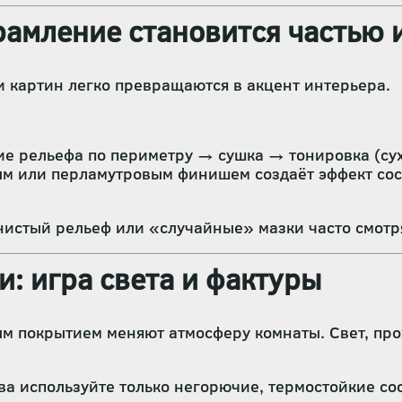
брамление становится частью 
и картин легко превращаются в акцент интерьера.
 рельефа по периметру → сушка → тонировка (суха
м или перламутровым финишем создаёт эффект сост
нистый рельеф или «случайные» мазки часто смотр
и: игра света и фактуры
 покрытием меняют атмосферу комнаты. Свет, прох
а используйте только негорючие, термостойкие со