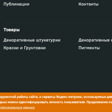
"Компания"
Публикации
Контакты
Футер
Декоративные штукатурки
Декоративные 
-
меню
Краски и Грунтовки
Пигменты
"Товары"
корректной работы сайта, и сервисы Яндекс-метрики, используемые дл
торых можно идентифицировать личность пользователя. Продолжение по
 персональных данных
Реквизиты компании