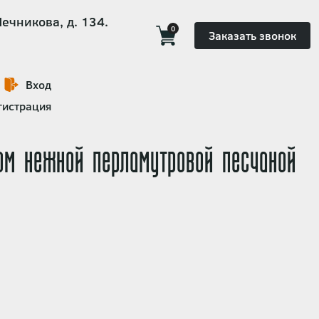
Мечникова, д. 134.
0
Заказать звонок
Вход
гистрация
ом нежной перламутровой песчаной