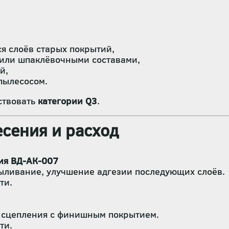
я слоёв старых покрытий,
или шпаклёвочными составами,
й,
пылесосом.
ствовать
категории Q3
.
сения и расход
ия ВД-АК-007
ыливание, улучшение адгезии последующих слоёв.
ти.
е сцепления с финишным покрытием.
ти.