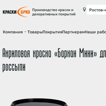
Производство красок и
декоративных покрытий
Основная
Компания
Товары
Покрытия
Партнерам
Наши раб
навигация
Акриловая краска «Бархан Мини» д
россыпи