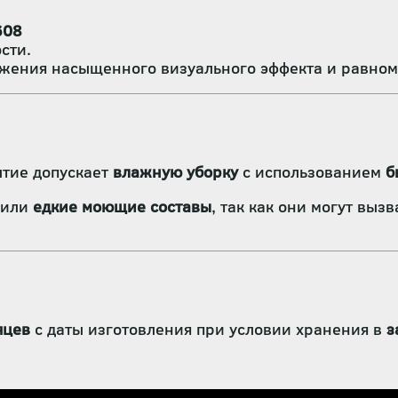
608
сти.
жения насыщенного визуального эффекта и равном
ытие допускает
влажную уборку
с использованием
б
или
едкие моющие составы
, так как они могут выз
яцев
с даты изготовления при условии хранения в
з