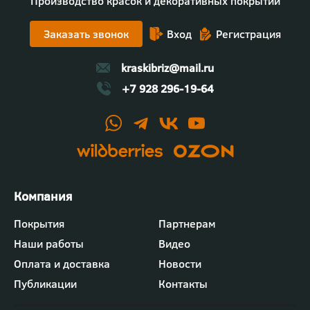
Производство красок и декоративных покрытий
Заказать звонок
Вход
Регистрация
kraskibriz@mail.ru
+7 928 296-19-64
Футер
Покрытия
Партнерам
-
Наши работы
Видео
меню
"Компания"
Оплата и доставка
Новости
Публикации
Контакты