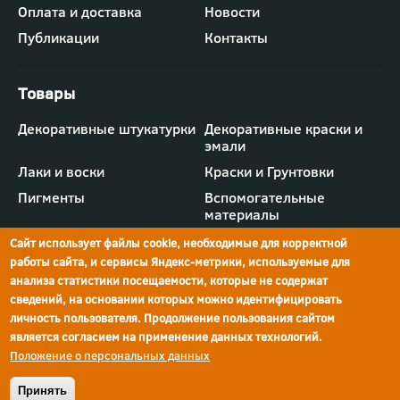
"Компания"
Оплата и доставка
Новости
Публикации
Контакты
Футер
Декоративные штукатурки
Декоративные краски и
-
эмали
меню
"Товары"
Лаки и воски
Краски и Грунтовки
Пигменты
Вспомогательные
материалы
Сайт использует файлы cookie, необходимые для корректной
работы сайта, и сервисы Яндекс-метрики, используемые для
анализа статистики посещаемости, которые не содержат
сведений, на основании которых можно идентифицировать
г.Ростов-на-Дону,
просп. Шолохова, 211/4,
ул.Мечникова, д.134
Ростов-на-Дону
личность пользователя. Продолжение пользования сайтом
является согласием на применение данных технологий.
Политика конфиденциальности
Положение о персональных данных
Реквизиты компании
© Краски Бриз, 2026
Принять