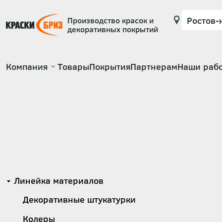
Производство красок и
декоративных покрытий
Основная
Компания
Товары
Покрытия
Партнерам
Наши раб
навигация
Категории
Линейка материалов
Декоративные штукатурки
Колеры