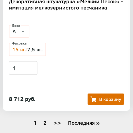
Декоративная штукатурка «Мелкий Песок» -
имитация мелкозернистого песчаника
База
Фасовка
15 кг.
7,5 кг.
8 712 руб.
Текущая
1
Страница
2
Следующая
>>
Последняя
Последняя »
страница
страница
страница