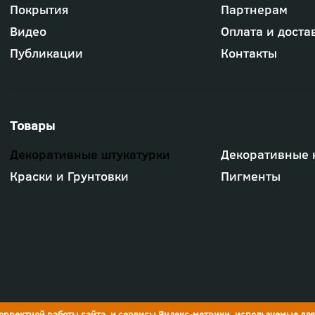
Футер
Покрытия
Партнерам
-
меню
Видео
Оплата и доста
"Компания"
Публикации
Контакты
Футер
Декоративные штукатурки
Декоративные 
-
меню
Краски и Грунтовки
Пигменты
"Товары"
корректной работы сайта, и сервисы Яндекс-метрики, используемые дл