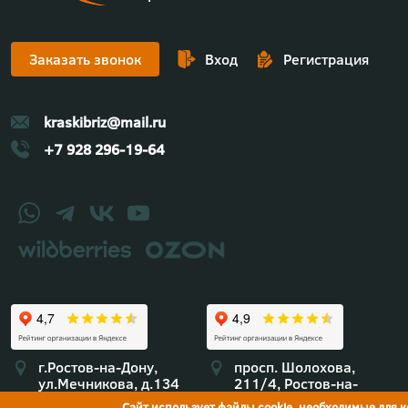
Заказать звонок
Вход
Регистрация
kraskibriz@mail.ru
+7 928 296-19-64
г.Ростов-на-Дону,
просп. Шолохова,
ул.Мечникова, д.134
211/4, Ростов-на-
Дону
Сайт использует файлы cookie, необходимые для 