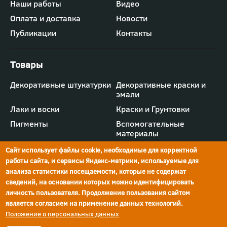
Наши работы
Видео
меню
"Компания"
Оплата и доставка
Новости
Публикации
Контакты
Футер
Декоративные штукатурки
Декоративные краски и
-
эмали
меню
"Товары"
Лаки и воски
Краски и Грунтовки
Пигменты
Вспомогательные
материалы
Сайт использует файлы cookie, необходимые для корректной
работы сайта, и сервисы Яндекс-метрики, используемые для
анализа статистики посещаемости, которые не содержат
сведений, на основании которых можно идентифицировать
г.Ростов-на-Дону,
просп. Шолохова, 211/4,
ул.Мечникова, д.134
Ростов-на-Дону
личность пользователя. Продолжение пользования сайтом
является согласием на применение данных технологий.
Политика конфиденциальности
Положение о персональных данных
Реквизиты компании