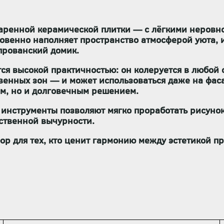
таренной керамической плитки — с лёгкими неровно
венно наполняет пространство атмосферой уюта, и
прованский домик.
я высокой практичностью: он колеруется в любой о
енных зон — и может использоваться даже на фасад
ым, но и долговечным решением.
 инструменты позволяют мягко проработать рисунок
сственной вычурности.
р для тех, кто ценит гармонию между эстетикой п