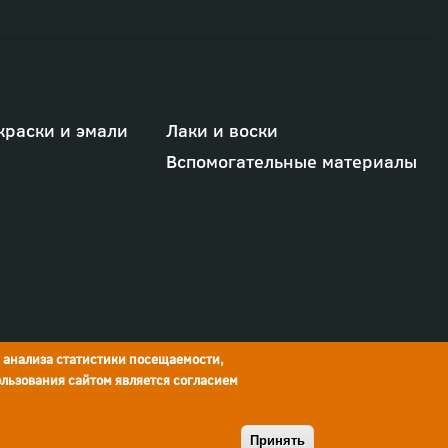
краски и эмали
Лаки и воски
Вспомогательные материалы
я анализа статистики посещаемости,
льзования сайтом является согласием
© Краски Бриз, 2026
Принять