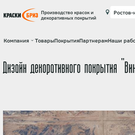
Производство красок и
декоративных покрытий
Основная
Компания
Товары
Покрытия
Партнерам
Наши раб
навигация
Дизайн декоративного покрытия "Ви