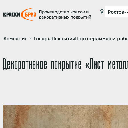
Производство красок и
декоративных покрытий
Основная
Компания
Товары
Покрытия
Партнерам
Наши раб
навигация
Декоративное покрытие «Лист мета