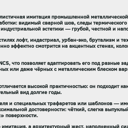
листичная имитация промышленной металлической п
работки:
видимый сварной шов, следы термического 
индустриальной эстетики — грубой, честной и нап
 стилях
лофт, индастриал, урбан-эко, брутализм и т
енно эффектно смотрится на акцентных стенах, кол
 NCS
, что позволяет адаптировать его под разные за
сных или даже чёрных с металлическим блеском ва
отличается высокой практичностью: он
подходит ка
тельный вид долгие годы.
теля и специальных трафаретов или шаблонов
— име
симальной достоверности: чёткий, слегка выпуклый
» поверхности.
 имитация, а
архитектурный жест
, наполненный си