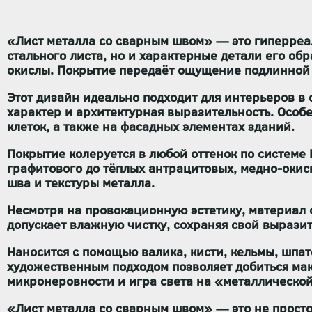
«Лист металла со сварным швом» — это гиперреа
стального листа, но и характерные детали его об
окислы
. Покрытие передаёт ощущение подлинной 
Этот дизайн идеально подходит для интерьеров в
характер и архитектурная выразительность
. Особ
клеток, а также на фасадных элементах зданий.
Покрытие
колеруется в любой оттенок по системе
графитового до тёплых антрацитовых, медно-оки
шва и текстуры металла.
Несмотря на провокационную эстетику, материал 
допускает влажную чистку
, сохраняя свой вырази
Наносится с помощью
валика, кисти, кельмы, шпа
художественным подходом позволяет добиться мак
микронеровности и игра света на «металлической
«Лист металла со сварным швом»
— это не просто