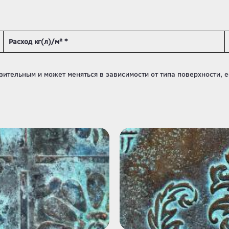
Расход кг(л)/м² *