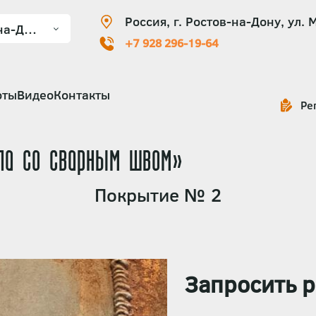
Россия, г. Ростов-на-Дону, ул. 
+7 928 296-19-64
оты
Видео
Контакты
Ре
лла со сварным швом»
Покрытие № 2
Запросить р