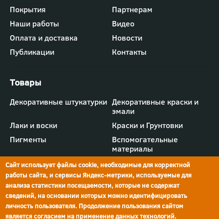
Футер
Покрытия
Партнерам
-
Наши работы
Видео
меню
"Компания"
Оплата и доставка
Новости
Публикации
Контакты
Футер
Декоративные штукатурки
Декоративные краски и
-
эмали
меню
"Товары"
Лаки и воски
Краски и Грунтовки
Пигменты
Вспомогательные
материалы
Сайт использует файлы cookie, необходимые для корректной
работы сайта, и сервисы Яндекс-метрики, используемые для
анализа статистики посещаемости, которые не содержат
сведений, на основании которых можно идентифицировать
г.Ростов-на-Дону,
просп. Шолохова, 211/4,
ул.Мечникова, д.134
Ростов-на-Дону
личность пользователя. Продолжение пользования сайтом
является согласием на применение данных технологий.