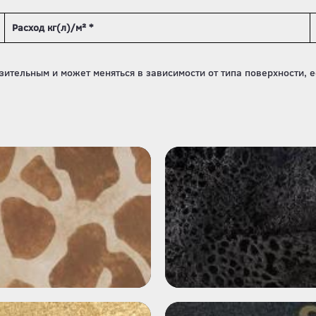
Расход кг(л)/м² *