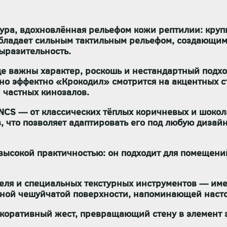
ура, вдохновлённая рельефом кожи рептилии: крупн
обладает
сильным тактильным рельефом
, создающим
выразительность.
где важны
характер, роскошь и нестандартный подх
но эффектно «Крокодил» смотрится на акцентных ст
 частных кинозалов.
 NCS
— от классических тёплых коричневых и шокол
, что позволяет адаптировать его под любую диза
 высокой практичностью: он
подходит для помещени
теля и специальных текстурных инструментов
— имен
енной чешуйчатой поверхности, напоминающей наст
коративный жест
, превращающий стену в элемент э