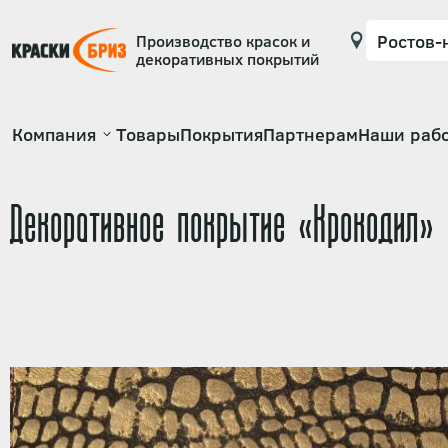
Производство красок и
декоративных покрытий
Основная
Компания
Товары
Покрытия
Партнерам
Наши раб
навигация
Декоративное покрытие «Крокодил»