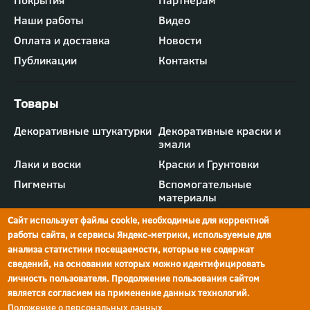
Футер
Покрытия
Партнерам
-
Наши работы
Видео
меню
"Компания"
Оплата и доставка
Новости
Публикации
Контакты
Футер
Декоративные штукатурки
Декоративные краски и
-
эмали
меню
"Товары"
Лаки и воски
Краски и Грунтовки
Пигменты
Вспомогательные
материалы
Сайт использует файлы cookie, необходимые для корректной
работы сайта, и сервисы Яндекс-метрики, используемые для
анализа статистики посещаемости, которые не содержат
сведений, на основании которых можно идентифицировать
г.Ростов-на-Дону,
просп. Шолохова, 211/4,
ул.Мечникова, д.134
Ростов-на-Дону
личность пользователя. Продолжение пользования сайтом
является согласием на применение данных технологий.
Политика конфиденциальности
Положение о персональных данных