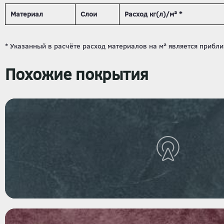
Материал
Слои
Расход кг(л)/м² *
Похожие покрытия