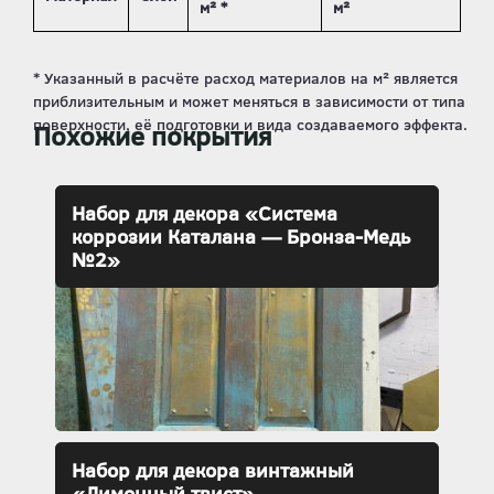
м² *
м²
Похожие покрытия
Набор для декора «Система
коррозии Каталана — Бронза-Медь
№2»
Набор для декора винтажный
«Лимонный твист»