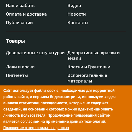
-
Наши работы
Видео
меню
"Компания"
Оплата и доставка
Новости
Публикации
Контакты
Футер
Декоративные штукатурки
Декоративные краски и
-
эмали
меню
"Товары"
Лаки и воски
Краски и Грунтовки
Пигменты
Вспомогательные
материалы
Сайт использует файлы cookie, необходимые для корректной
работы сайта, и сервисы Яндекс-метрики, используемые для
анализа статистики посещаемости, которые не содержат
сведений, на основании которых можно идентифицировать
г.Ростов-на-Дону,
просп. Шолохова, 211/4,
ул.Мечникова, д.134
Ростов-на-Дону
личность пользователя. Продолжение пользования сайтом
является согласием на применение данных технологий.
Политика конфиденциальности
Положение о персональных данных
Реквизиты компании