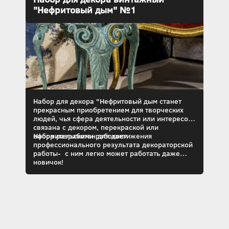
"Нефритовый дым" №1
Набор
для
декора
"
Нефритовый
дым
станет
прекрасным приобретением для творческих
людей, чья сфера деятельности или интересов
связана с декором, перекраской или
оформительскими работами
Набор разработан для достижения
профессионального результата декораторской
работы- с ним легко может работать даже
новичок!