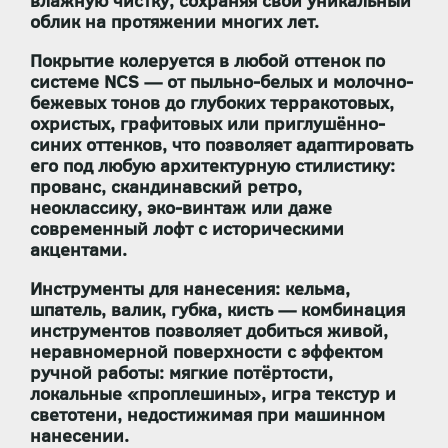
влажную чистку
, сохраняя свой уникальный
облик на протяжении многих лет.
Покрытие
колеруется в любой оттенок по
системе NCS
— от пыльно-белых и молочно-
бежевых тонов до глубоких терракотовых,
охристых, графитовых или приглушённо-
синих оттенков, что позволяет адаптировать
его под любую архитектурную стилистику:
прованс, скандинавский ретро,
неоклассику, эко-винтаж или даже
современный лофт с историческими
акцентами.
Инструменты для нанесения:
кельма,
шпатель, валик, губка, кисть — комбинация
инструментов позволяет добиться живой,
неравномерной поверхности с эффектом
ручной работы: мягкие потёртости,
локальные «проплешины», игра текстур и
светотени, недостижимая при машинном
нанесении.