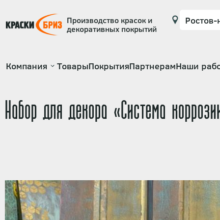
Производство красок и
декоративных покрытий
Основная
Компания
Товары
Покрытия
Партнерам
Наши раб
навигация
Набор для декора «Система корро