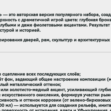
» — это
авторская версия
популярного набора, созда
рхность с драматичной игрой цвета
: глубокая брон
лубыми и даже фиолетовыми акцентами. Результат 
кстурой и историей.
рирования дверей, рам, скульптур и архитектурны
 сцепление всех последующих слоёв;
ёт фон, задающий общее настроение композиции (м
лый металлический оттенок;
или золотисто-медный акцент, усиливающий глуби
 искусственного окисления, формируя участки рыж
ивность и оттенок коррозии (от зелено-бирюзовых 
00 мл) — используется для создания рельефа, имит
поверхность от истирания, влаги и УФ-излучения,