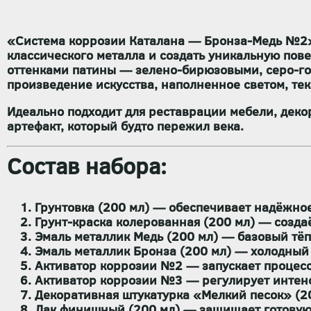
«Система коррозии Каталана — Бронза-Медь №2
классического металла и создать
уникальную пове
оттенками патины — зелено-бирюзовыми, серо-го
произведение искусства
, наполненное светом, те
Идеально подходит для реставрации мебели, деко
артефакт, который будто пережил века
.
Состав набора:
Грунтовка
(200 мл) — обеспечивает надёжное
Грунт-краска колерованная
(200 мл) — созда
Эмаль металлик Медь
(200 мл) — базовый тёп
Эмаль металлик Бронза
(200 мл) — холодный 
Активатор коррозии №2
— запускает процесс
Активатор коррозии №3
— регулирует интенс
Декоративная штукатурка «Мелкий песок»
(2
Лак финишный
(200 мл) — защищает готовую 