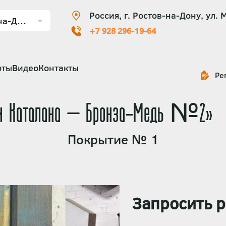
Россия, г. Ростов-на-Дону, ул. 
+7 928 296-19-64
оты
Видео
Контакты
Ре
зии Каталана — Бронза-Медь №2»
Покрытие № 1
Запросить р