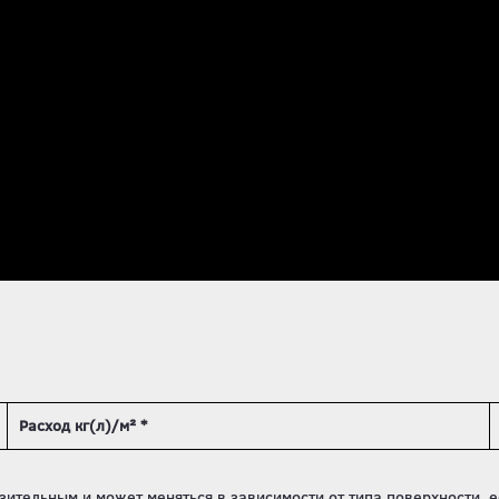
Расход кг(л)/м² *