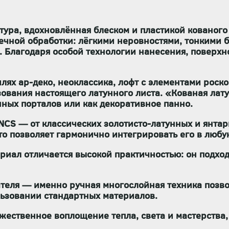
тура, вдохновлённая блеском и пластикой кованого
ечной обработки: лёгкими неровностями, тонкими б
. Благодаря особой технологии нанесения, поверх
лях ар-деко, неоклассика, лофт с элементами роск
ования настоящего латунного листа. «Кованая лату
нных порталов или как декоративное панно.
 NCS — от классических золотисто-латунных и янт
о позволяет гармонично интегрировать его в любу
риал отличается высокой практичностью: он подхо
ателя — именно ручная многослойная техника позво
льзовании стандартных материалов.
дожественное воплощение тепла, света и мастерств