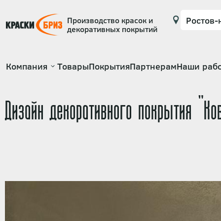
Производство красок и
декоративных покрытий
Основная
Компания
Товары
Покрытия
Партнерам
Наши раб
навигация
Дизайн декоративного покрытия "Ко