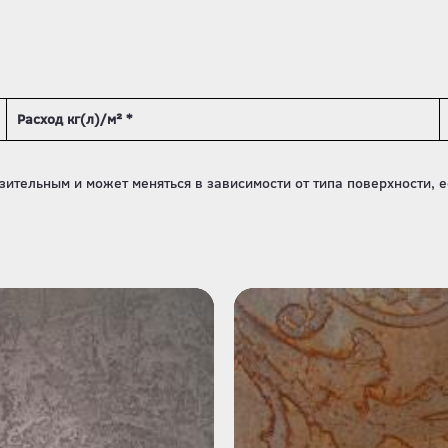
Расход кг(л)/м² *