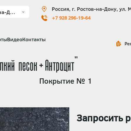
Россия, г. Ростов-на-Дону, ул. 
+7 928 296-19-64
оты
Видео
Контакты
Ре
елкий песок+Антрацит"
Покрытие № 1
Запросить р