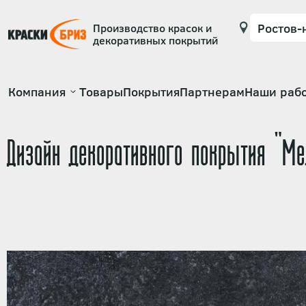
Производство красок и
декоративных покрытий
Основная
Компания
Товары
Покрытия
Партнерам
Наши раб
навигация
Дизайн декоративного покрытия "М