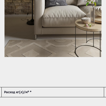
Расход кг(л)/м² *