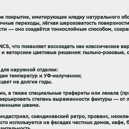
е покрытие, имитирующее кладку натурального об
чные переходы, лёгкая шероховатость поверхности 
ти — оно создаётся тонкослойным способом, сохра
 NCS
, что позволяет воссоздать как классические ва
к и авторские цветовые решения: пыльно-розовые, 
и для
наружной отделки
:
дам температур и УФ-излучению;
 цвет на долгие годы.
лик, а также специальные трафареты или лекала (п
 варьировать степень выраженности фактуры — от л
рченными швами.
 индастриал, скандинавский ретро, прованс, неокла
асто используется на фасадах частных домов, кафе,
азительность
.