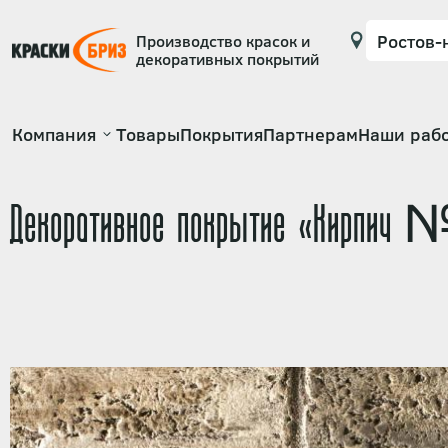
Производство красок и
декоративных покрытий
Основная
Компания
Товары
Покрытия
Партнерам
Наши раб
навигация
Декоративное покрытие «Кирпич 