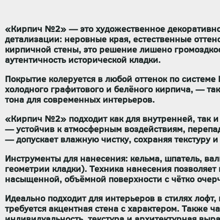
«Кирпич №2» — это художественное декоративно
детализации: неровные края, естественные оттено
кирпичной стены, это решение лишено громоздкос
аутентичность исторической кладки.
Покрытие
колеруется в любой оттенок по системе
холодного графитового и белёного кирпича, — та
тона для современных интерьеров.
«Кирпич №2» подходит как для
внутренней
, так 
— устойчив к атмосферным воздействиям, перепа
— допускает
влажную чистку
, сохраняя текстуру и
Инструменты для нанесения:
кельма, шпатель, ва
геометрии кладки). Техника нанесения позволяет
насыщенной, объёмной поверхности с чётко оче
Идеально подходит для интерьеров в стилях
лофт,
требуется акцентная стена с характером. Также ч
индивидуальность, текстура и архитектурная выр