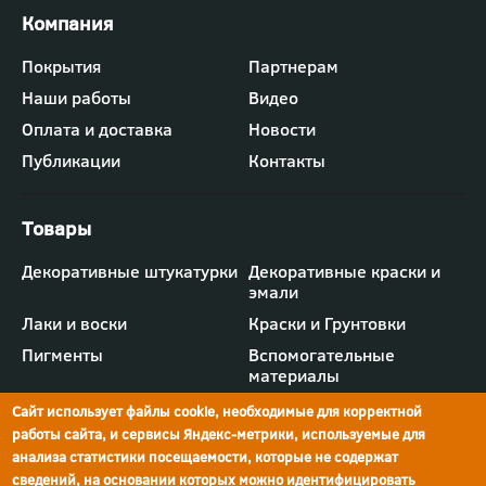
Футер
Покрытия
Партнерам
-
Наши работы
Видео
меню
"Компания"
Оплата и доставка
Новости
Публикации
Контакты
Футер
Декоративные штукатурки
Декоративные краски и
-
эмали
меню
"Товары"
Лаки и воски
Краски и Грунтовки
Пигменты
Вспомогательные
материалы
Сайт использует файлы cookie, необходимые для корректной
работы сайта, и сервисы Яндекс-метрики, используемые для
анализа статистики посещаемости, которые не содержат
сведений, на основании которых можно идентифицировать
г.Ростов-на-Дону,
просп. Шолохова, 211/4,