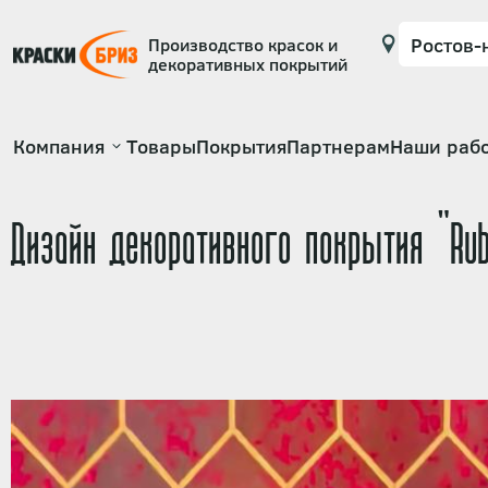
Производство красок и
декоративных покрытий
Основная
Компания
Товары
Покрытия
Партнерам
Наши раб
навигация
Дизайн декоративного покрытия "Rub