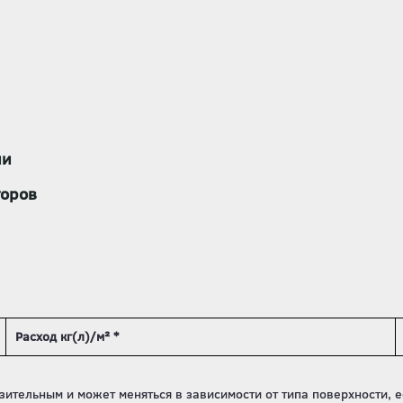
ии
торов
Расход кг(л)/м² *