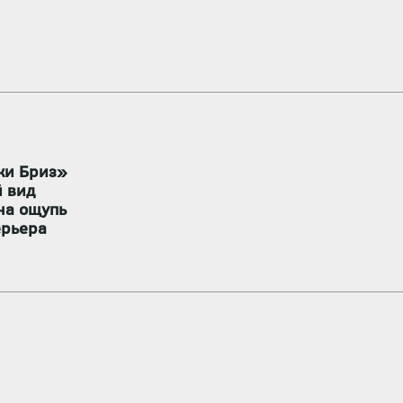
ки Бриз»
 вид
на ощупь
ерьера