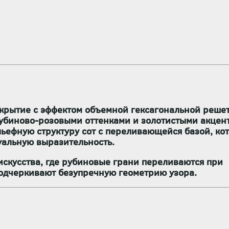
крытие с эффектом объемной гексагональной решет
рубиново-розовыми оттенками и золотистыми акце
льефную структуру сот с переливающейся базой, ко
уальную выразительность.
скусства, где рубиновые грани переливаются при
подчеркивают безупречную геометрию узора.