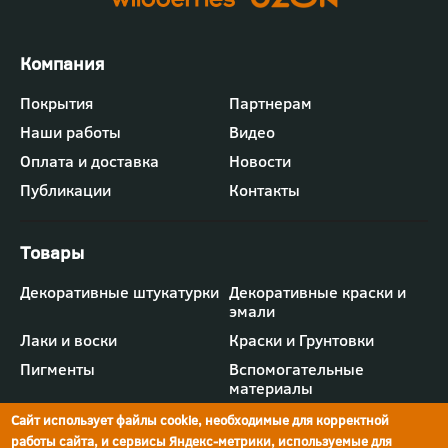
Футер
Покрытия
Партнерам
-
Наши работы
Видео
меню
"Компания"
Оплата и доставка
Новости
Публикации
Контакты
Футер
Декоративные штукатурки
Декоративные краски и
-
эмали
меню
"Товары"
Лаки и воски
Краски и Грунтовки
Пигменты
Вспомогательные
материалы
Сайт использует файлы cookie, необходимые для корректной
работы сайта, и сервисы Яндекс-метрики, используемые для