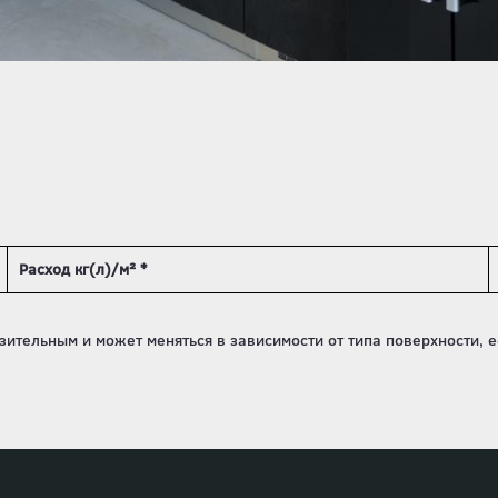
Расход кг(л)/м² *