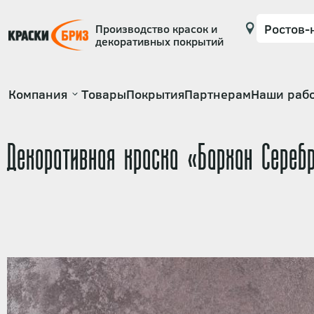
Производство красок и
декоративных покрытий
Основная
Компания
Товары
Покрытия
Партнерам
Наши раб
навигация
Декоративная краска «Бархан Се