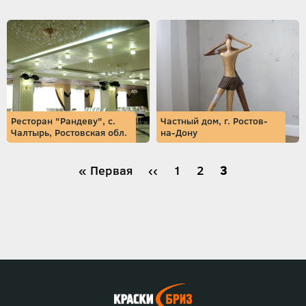
Ресторан "Рандеву", с.
Частный дом, г. Ростов-
Чалтырь, Ростовская обл.
на-Дону
Нумерация
Первая
« Первая
←
‹‹
Страница
1
Страница
2
Текущая
3
страница
страница
страниц