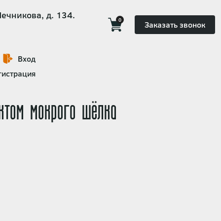
Мечникова, д. 134.
0
Заказать звонок
Вход
гистрация
ктом мокрого шёлка