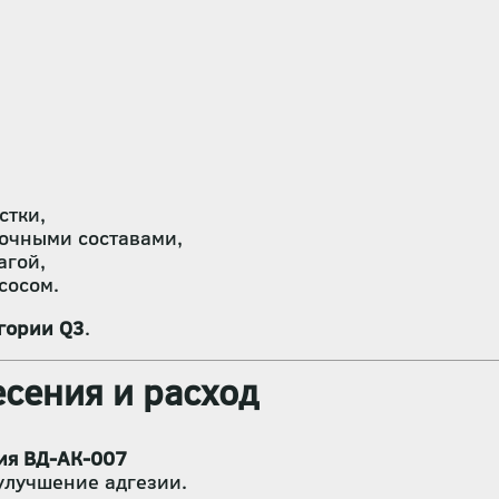
стки,
очными составами,
агой,
сосом.
гории Q3
.
сения и расход
ия ВД-АК-007
улучшение адгезии.