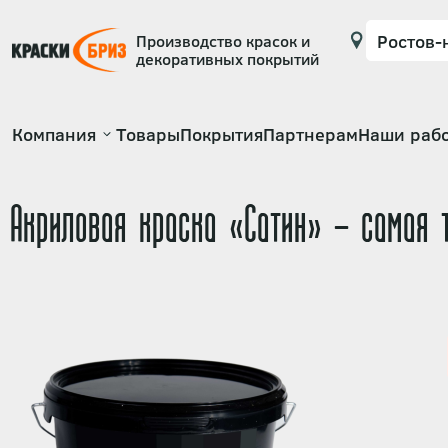
Производство красок и
декоративных покрытий
Основная
Компания
Товары
Покрытия
Партнерам
Наши раб
навигация
Акриловая краска «Сатин» - самая 