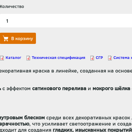
Количество
екоративная краска в линейке, созданная на основ
ь
с эффектом
сатинового перелива
и
мокрого шёлка
мутровым блеском
среди всех декоративных красок 
зрачностью
, что усиливает светоотражение и созд
дходит для создания
гладких, изысканных покрытий