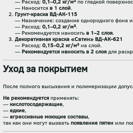
— Расход:
0,1–0,2 кг/м²
по гладкой поверхнос
— Наносится
в 1 слой
.
Грунт-краска ВД-АК-115
— Назначение: создание однородного фона 
— Расход:
0,1–0,2 кг/м²
.
— Рекомендуется наносить
в 1–2 слоя
.
Декоративная краска «Сатин» ВД-АК-621
— Расход:
0,15–0,2 кг/м²
на слой.
—
Рекомендуется наносить в 2 слоя
для раскр
Уход за покрытием
После полного высыхания и полимеризации допус
Не рекомендуется
применять:
—
кислотосодержащие
,
—
едкие
,
—
агрессивные моющие составы
,
так как они могут вызвать
появление пятен
или по